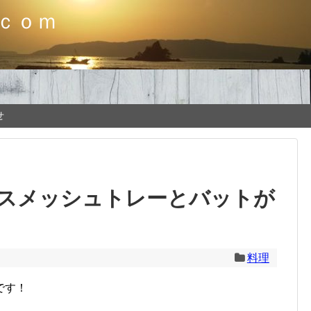
ｃｏｍ
せ
スメッシュトレーとバットが
料理
です！