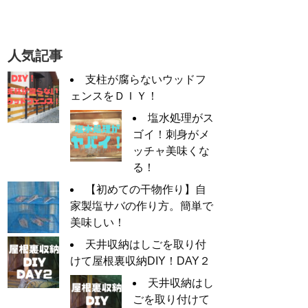
人気記事
支柱が腐らないウッドフ
ェンスをＤＩＹ！
塩水処理がス
ゴイ！刺身がメ
ッチャ美味くな
る！
【初めての干物作り】自
家製塩サバの作り方。簡単で
美味しい！
天井収納はしごを取り付
けて屋根裏収納DIY！DAY２
天井収納はし
ごを取り付けて