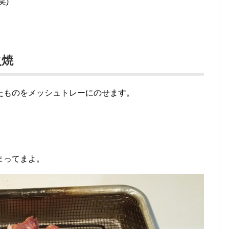
笑)
火焼
たものをメッシュトレーにのせます。
。
まってまよ。