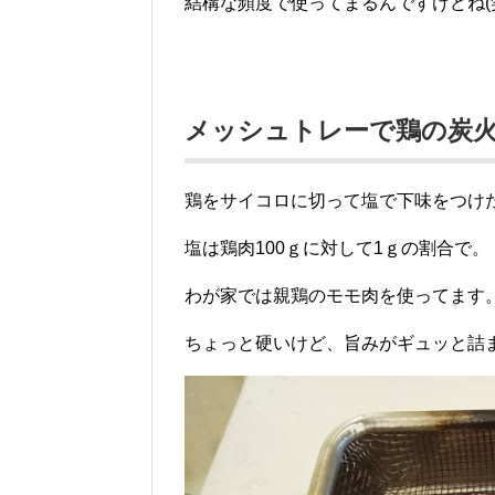
結構な頻度で使ってまるんですけどね(
メッシュトレーで鶏の炭
鶏をサイコロに切って塩で下味をつけ
塩は鶏肉100ｇに対して1ｇの割合で。
わが家では親鶏のモモ肉を使ってます
ちょっと硬いけど、旨みがギュッと詰