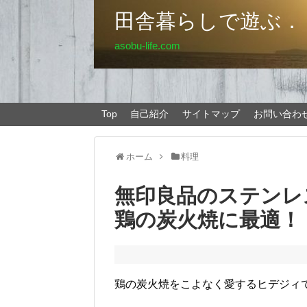
田舎暮らしで遊ぶ．
asobu-life.com
Top
自己紹介
サイトマップ
お問い合わ
ホーム
料理
無印良品のステンレ
鶏の炭火焼に最適！
鶏の炭火焼をこよなく愛するヒデジィ