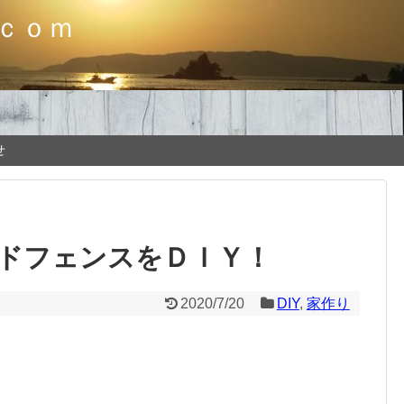
ｃｏｍ
せ
ドフェンスをＤＩＹ！
2020/7/20
DIY
,
家作り