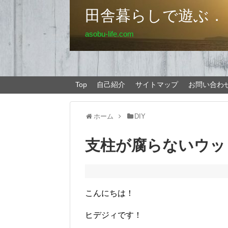
田舎暮らしで遊ぶ．
asobu-life.com
Top
自己紹介
サイトマップ
お問い合わ
ホーム
DIY
支柱が腐らないウッ
こんにちは！
ヒデジィです！