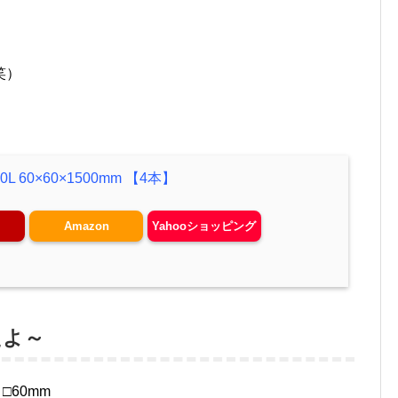
笑）
L 60×60×1500mm 【4本】
Amazon
Yahooショッピング
たよ～
□60mm