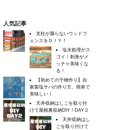
人気記事
支柱が腐らないウッドフ
ェンスをＤＩＹ！
塩水処理がス
ゴイ！刺身がメ
ッチャ美味くな
る！
【初めての干物作り】自
家製塩サバの作り方。簡単で
美味しい！
天井収納はしごを取り付
けて屋根裏収納DIY！DAY２
天井収納はし
ごを取り付けて