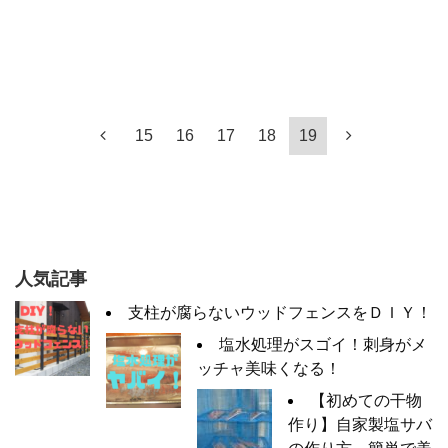
15
16
17
18
19
人気記事
支柱が腐らないウッドフェンスをＤＩＹ！
塩水処理がスゴイ！刺身がメ
ッチャ美味くなる！
【初めての干物
作り】自家製塩サバ