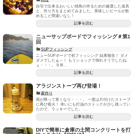
自宅で出来るおいしい焼鳥の作るための厳選した道具
と、作り方をまとめてみました。美味しいビールが飲
めること間違いなし！
記事を読む
ニューサップボードでフィッシング＃第1
回
SUPフィッシング
ニューSUPボードで初フィッシング 結果報告！ ダメ
ダメでしたぁ～！ もうショックで倒れそうでしたね
ぇ・・・。 9.9f...
記事を読む
アラジンストーブ再び登場！
家作り
雨が降って寒くなり・・・。 一度は片付けたストーブ
に再び着火！ 幸いにも灯油のストックが少し残ってい
たので、ラッキーでした。 ...
記事を読む
DIYで簡単に倉庫の土間コンクリートを打