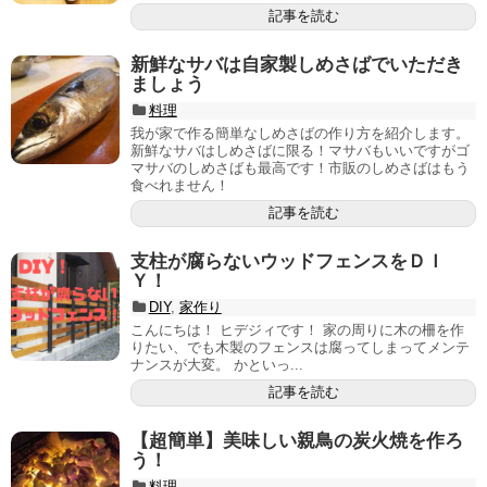
記事を読む
新鮮なサバは自家製しめさばでいただき
ましょう
料理
我が家で作る簡単なしめさばの作り方を紹介します。
新鮮なサバはしめさばに限る！マサバもいいですがゴ
マサバのしめさばも最高です！市販のしめさばはもう
食べれません！
記事を読む
支柱が腐らないウッドフェンスをＤＩ
Ｙ！
DIY
,
家作り
こんにちは！ ヒデジィです！ 家の周りに木の柵を作
りたい、でも木製のフェンスは腐ってしまってメンテ
ナンスが大変。 かといっ...
記事を読む
【超簡単】美味しい親鳥の炭火焼を作ろ
う！
料理