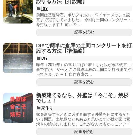
設する方法【打設編】
DIY
前回は基礎砕石、ポリフィルム、ワイヤーメッシュ設
置まで完了していました。 今回は土間のコンクリート
を打設します！ 前回の...
記事を読む
DIYで簡単に倉庫の土間コンクリートを打
設する方法【準備編】
DIY
昨年（2017年）の10月半ばに着工した我が家の物置工
事ですが、 やっとこさ最終工程の土間コン打設までや
ってきました～！ 自作倉庫の...
記事を読む
新築建てるなら、外壁は「今こそ」焼杉
でしょ！
家作り
家を新築するときに必ず直面する外壁を何にするかと
いう問題。土地柄などもあると思いますが我が家は素
焼きの焼杉にしました。これがなんともかっこいい！
記事を読む