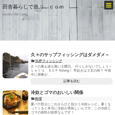
田舎暮らしで遊ぶ．ｃｏｍ
asobu-life.com
久々のサップフィッシングはダメダメ～
SUPフィッシング
久々の風も波も無い土曜日。 行くしかないでしょう～
Ｌｅｔ’ｓ ＳＵＰ fishing！ 早起きは３文の得？ 午前
中に用事が...
記事を読む
冷奴とゴマのおいしい関係
料理
夏バテ防止にこれからひと役かう冷奴レシピ。暑くな
ってくると本当に冷奴が美味しいんです。この冷奴と
ゴマの相性が抜群なんです！