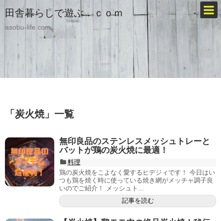
田舎暮らしで遊ぶ．ｃｏｍ
asobu-life.com
「
炭火焼
」
一覧
無印良品のステンレスメッシュトレーと
バットが鶏の炭火焼に最適！
料理
鶏の炭火焼をこよなく愛するヒデジィです！ 今日はい
つも鶏を焼く時に使っている焼き網がメッチャ調子良
いのでご紹介！ メッシュト...
記事を読む