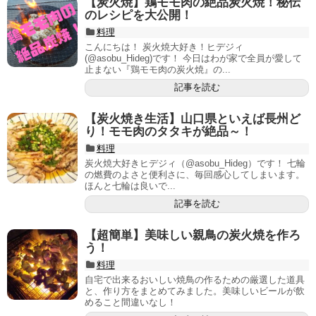
【炭火焼】鶏モモ肉の絶品炭火焼！秘伝
のレシピを大公開！
料理
こんにちは！ 炭火焼大好き！ヒデジィ
(@asobu_Hideg)です！ 今日はわが家で全員が愛して
止まない『鶏モモ肉の炭火焼』の...
記事を読む
【炭火焼き生活】山口県といえば長州ど
り！モモ肉のタタキが絶品～！
料理
炭火焼大好きヒデジィ（@asobu_Hideg）です！ 七輪
の燃費のよさと便利さに、毎回感心してしまいます。
ほんと七輪は良いで...
記事を読む
【超簡単】美味しい親鳥の炭火焼を作ろ
う！
料理
自宅で出来るおいしい焼鳥の作るための厳選した道具
と、作り方をまとめてみました。美味しいビールが飲
めること間違いなし！