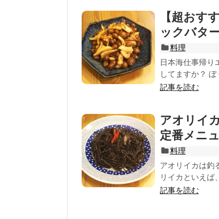
【超おす
ックバタ
料理
日本海仕事帰り
してますか？ ぼ
記事を読む
アオリイ
定番メニ
料理
アオリイカは釣
リイカといえば、
記事を読む