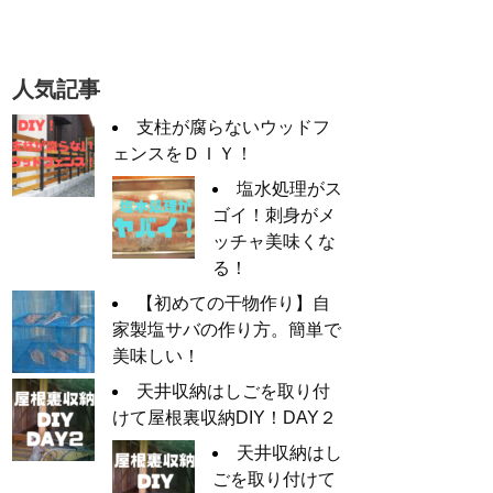
人気記事
支柱が腐らないウッドフ
ェンスをＤＩＹ！
塩水処理がス
ゴイ！刺身がメ
ッチャ美味くな
る！
【初めての干物作り】自
家製塩サバの作り方。簡単で
美味しい！
天井収納はしごを取り付
けて屋根裏収納DIY！DAY２
天井収納はし
ごを取り付けて