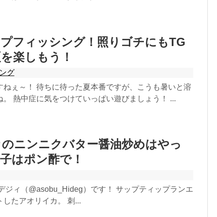
プフィッシング！照りゴチにもTG
夏を楽しもう！
シング
すねぇ～！ 待ちに待った夏本番ですが、こうも暑いと溶
。 熱中症に気をつけていっぱい遊びましょう！ ...
カのニンニクバター醤油炒めはやっ
白子はポン酢で！
ジィ（@asobu_Hideg）です！ サップティップランエ
したアオリイカ。 刺...