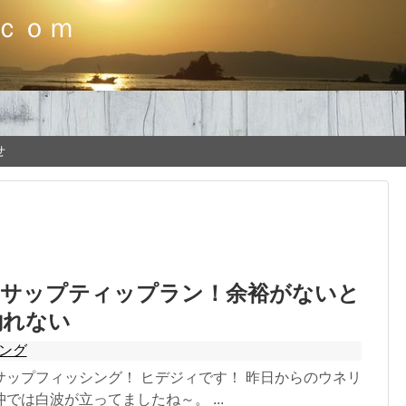
ｃｏｍ
せ
にサップティップラン！余裕がないと
釣れない
シング
サップフィッシング！ ヒデジィです！ 昨日からのウネリ
では白波が立ってましたね～。 ...