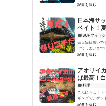
記事を読む
日本海サッ
ベイト！
SUPフィッ
毎日毎日暑いで
けてしまいますね
記事を読む
アオリイ
ぱ最高！
料理
こんにちは！ ヒデ
ギングで、ゲット
記事を読む