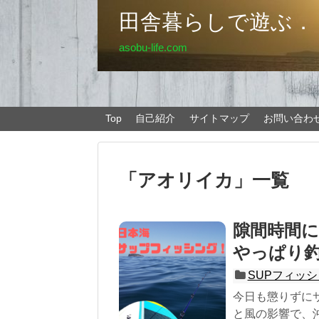
田舎暮らしで遊ぶ．
asobu-life.com
Top
自己紹介
サイトマップ
お問い合わ
「
アオリイカ
」
一覧
隙間時間
やっぱり
SUPフィッ
今日も懲りずに
と風の影響で、沖