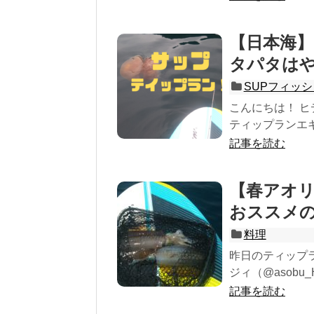
【日本海
タパタは
SUPフィッ
こんにちは！ ヒデ
ティップランエギ
記事を読む
【春アオ
おススメ
料理
昨日のティップ
ジィ（@asobu_
記事を読む