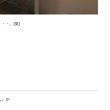
・・。(笑)
ん』が