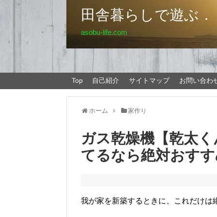
田舎暮らしで遊ぶ．
asobu-life.com
Top
自己紹介
サイトマップ
お問い合わ
ホーム
家作り
ガス乾燥機【乾太く
てるなら絶対おすす
我が家を新築するときに、これだけは