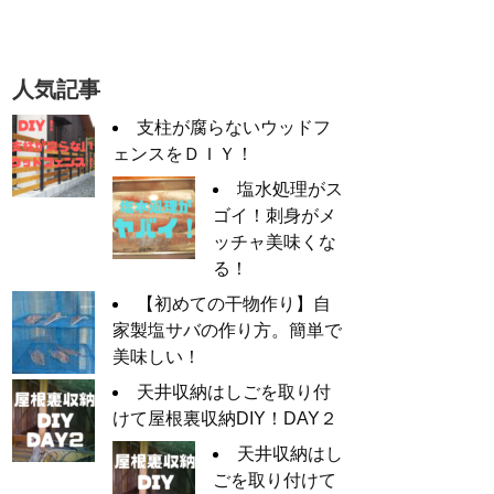
人気記事
支柱が腐らないウッドフ
ェンスをＤＩＹ！
塩水処理がス
ゴイ！刺身がメ
ッチャ美味くな
る！
【初めての干物作り】自
家製塩サバの作り方。簡単で
美味しい！
天井収納はしごを取り付
けて屋根裏収納DIY！DAY２
天井収納はし
ごを取り付けて