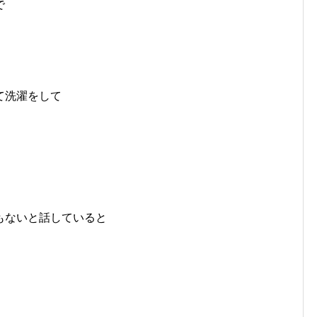
で
て洗濯をして
。
もないと話していると