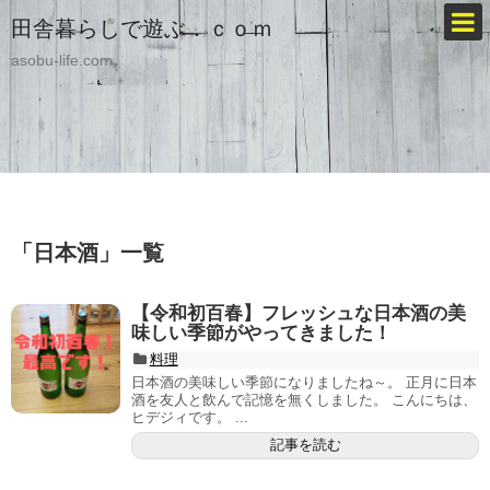
田舎暮らしで遊ぶ．ｃｏｍ
asobu-life.com
「
日本酒
」
一覧
【令和初百春】フレッシュな日本酒の美
味しい季節がやってきました！
料理
日本酒の美味しい季節になりましたね～。 正月に日本
酒を友人と飲んで記憶を無くしました。 こんにちは、
ヒデジィです。 ...
記事を読む