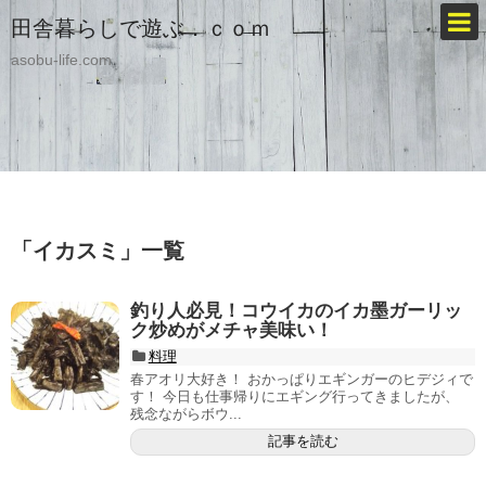
田舎暮らしで遊ぶ．ｃｏｍ
asobu-life.com
「
イカスミ
」
一覧
釣り人必見！コウイカのイカ墨ガーリッ
ク炒めがメチャ美味い！
料理
春アオリ大好き！ おかっぱりエギンガーのヒデジィで
す！ 今日も仕事帰りにエギング行ってきましたが、
残念ながらボウ...
記事を読む