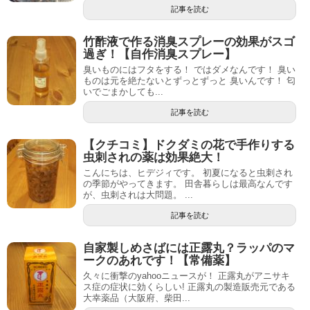
記事を読む
竹酢液で作る消臭スプレーの効果がスゴ
過ぎ！【自作消臭スプレー】
臭いものにはフタをする！ ではダメなんです！ 臭い
ものは元を絶たないとずっとずっと 臭いんです！ 匂
いでごまかしても...
記事を読む
【クチコミ】ドクダミの花で手作りする
虫刺されの薬は効果絶大！
こんにちは、ヒデジィです。 初夏になると虫刺され
の季節がやってきます。 田舎暮らしは最高なんです
が、虫刺されは大問題。 ...
記事を読む
自家製しめさばには正露丸？ラッパのマ
ークのあれです！【常備薬】
久々に衝撃のyahooニュースが！ 正露丸がアニサキ
ス症の症状に効くらしい! 正露丸の製造販売元である
大幸薬品（大阪府、柴田...