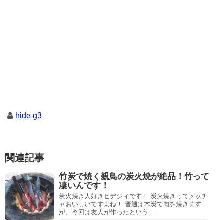
ウ
ウ
で
ィ
開
ン
き
ド
ま
ウ
す
で
)
開
き
ま
す
)
hide-g3
関連記事
竹炭で焼く親鳥の炭火焼が絶品！竹って
凄いんです！
炭火焼き大好きヒデジィです！ 炭火焼きってメッチ
ャおいしいですよね！ 普通は木炭で肉を焼きます
が、今回は友人が作ったという ...