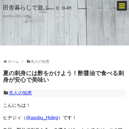
田舎暮らしで遊ぶ．ｃｏｍ
asobu-life.com
ホーム
先人の知恵
夏の刺身には酢をかけよう！酢醤油で食べる刺
身が安心で美味い
先人の知恵
こんにちは！
ヒデジィ（
@asobu_Hideg
）です！