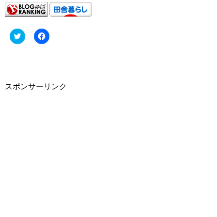
C
F
l
a
i
c
c
e
k
b
t
o
o
o
s
k
h
で
スポンサーリンク
a
共
r
有
e
す
o
る
n
に
T
は
w
ク
i
リ
t
ッ
t
ク
e
し
r
て
(
く
新
だ
し
さ
い
い
ウ
(
ィ
新
ン
し
ド
い