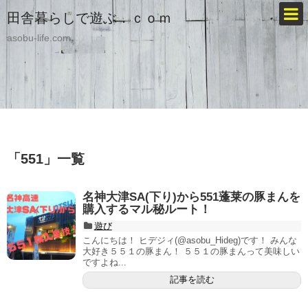
田舎暮らしで遊ぶ．ｃｏｍ
asobu-life.com
「
551
」
一覧
名神大津SA(下り)から551蓬莱の豚まんを
購入するマル秘ルート！
遊び
こんにちは！ ヒデジィ(@asobu_Hideg)です！ みんな
大好き５５１の豚まん！ ５５１の豚まんって美味しい
ですよね...
記事を読む