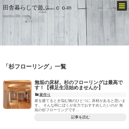
田舎暮らしで遊ぶ．ｃｏｍ
asobu-life.com
「
杉フローリング
」
一覧
無垢の床材。杉のフローリングは最高で
す！【裸足生活始めませんか】
家作り
家を建てるとき悩む物のひとつに 床材があると思いま
す。 そんな時にぼくが全力でおすすめしたいのが 無
垢の杉フローリングです...
記事を読む