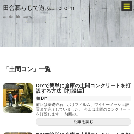
田舎暮らしで遊ぶ．ｃｏｍ
asobu-life.com
「
土間コン
」
一覧
DIYで簡単に倉庫の土間コンクリートを打
設する方法【打設編】
DIY
前回は基礎砕石、ポリフィルム、ワイヤーメッシュ設
置まで完了していました。 今回は土間のコンクリート
を打設します！ 前回の...
記事を読む