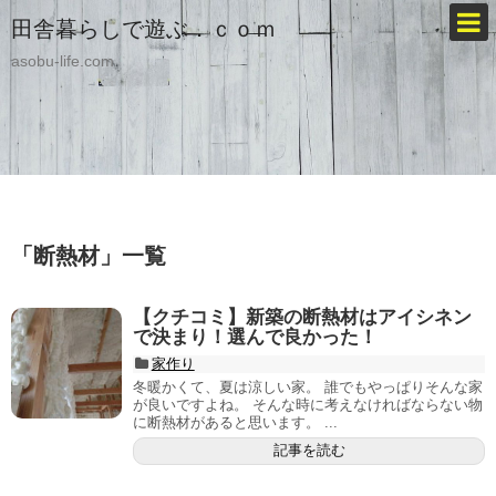
田舎暮らしで遊ぶ．ｃｏｍ
asobu-life.com
「
断熱材
」
一覧
【クチコミ】新築の断熱材はアイシネン
で決まり！選んで良かった！
家作り
冬暖かくて、夏は涼しい家。 誰でもやっぱりそんな家
が良いですよね。 そんな時に考えなければならない物
に断熱材があると思います。 ...
記事を読む