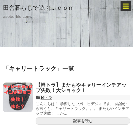
田舎暮らしで遊ぶ．ｃｏｍ
asobu-life.com
「
キャリートラック
」
一覧
【軽トラ】またもやキャリーインチアッ
プ失敗！大ショック！
軽トラ
こんにちは！ 学習しない男、ヒデジィです。 結論か
ら言うと、キャリートラック。。。 またもやインチア
ップ失敗！ しか...
記事を読む